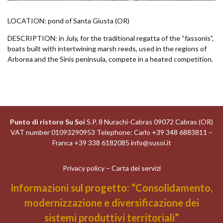
LOCATION: pond of Santa Giusta (OR)
DESCRIPTION: in July, for the traditional regatta of the “fassonis”,
boats built with intertwining marsh reeds, used in the regions of
Arborea and the Sinis peninsula, compete in a heated competition.
Punto di ristoro Su Soi
S.P. 8 Nurachi-Cabras 09072 Cabras (OR)
VAT number 01093290953 Telephone: Carlo +39 348 6883811 –
Franca +39 338 6182085
info@susoi.it
Privacy policy
–
Carta dei servizi
Informazioni sul progetto: “Consolidamento,
modernizzazione e diversificazione dei
sistemi produttivi territoriali”