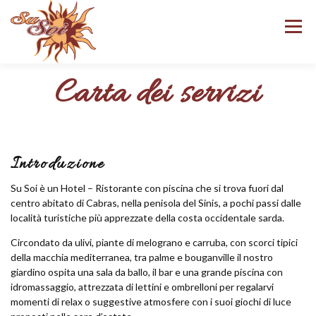
Passa
al
Menu
contenuto
Carta dei servizi
HOME
STRUTTURA
TARIFFE
MENU
NEI DINTORNI
SPECIALE EVENTI
CONTATTI
Introduzione
Su Soi è un Hotel – Ristorante con piscina che si trova fuori dal
centro abitato di Cabras, nella penisola del Sinis, a pochi passi dalle
località turistiche più apprezzate della costa occidentale sarda.
Circondato da ulivi, piante di melograno e carruba, con scorci tipici
della macchia mediterranea, tra palme e bouganville il nostro
giardino ospita una sala da ballo, il bar e una grande piscina con
idromassaggio, attrezzata di lettini e ombrelloni per regalarvi
momenti di relax o suggestive atmosfere con i suoi giochi di luce