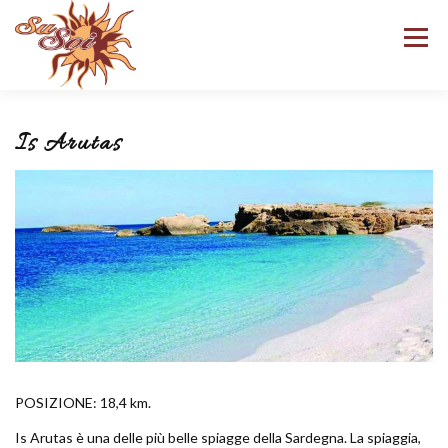
Passa
al
Menu
contenuto
HOME
STRUTTURA
TARIFFE
MENU
Is Arutas
NEI DINTORNI
SPECIALE EVENTI
CONTATTI
POSIZIONE: 18,4 km.
Is Arutas è una delle più belle spiagge della Sardegna. La spiaggia,